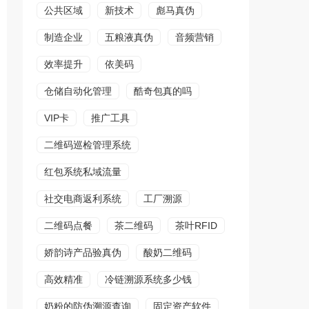
公共区域
新技术
彪马真伪
制造企业
五粮液真伪
音频营销
效率提升
依美码
仓储自动化管理
酷奇包真的吗
VIP卡
推广工具
二维码巡检管理系统
红包系统私域流量
社交电商返利系统
工厂溯源
二维码点餐
茶二维码
茶叶RFID
娇韵诗产品验真伪
酸奶二维码
高效精准
冷链溯源系统多少钱
奶粉的防伪溯源查询
固定资产软件