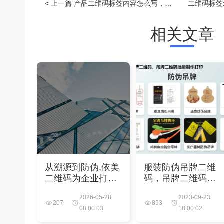
< 上一篇
产品二维码标签内容怎么写，产品标识码与二维码区别
相关文章
从溯源到防伪,依美
服装防伪吊牌二维
二维码为企业打造
码，吊牌二维码批
全方位智慧管理解
量制作打印
2026-05-28
2023-09-23
决方案
207
893
08:00:03
18:00:02