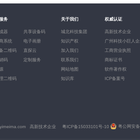
服务
关于我们
权威认证
成器
共享设备码
城北科技集团
高新技术企业
商系统
电子画册
知识产权
广州科技小巨人企
备二维码
直探云
加入我们
工商营业执照
销码
定制服务
联系我们
商标证书
源
网站地图
软件著作权
理二维码
知识库
ICP备案号
粤公网安备 4
yimeima.com
高新技术企业
粤ICP备15033101号-10