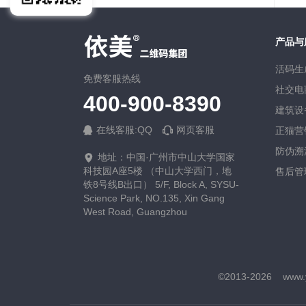
产品与
活码生
免费客服热线
社交电
400-900-8390
建筑设
在线客服:QQ
网页客服
正猫营
防伪溯
地址：中国·广州市中山大学国家
科技园A座5楼 （中山大学西门，地
售后管
铁8号线B出口） 5/F, Block A, SYSU-
Science Park, NO.135, Xin Gang
West Road, Guangzhou
©2013-
2026
www.