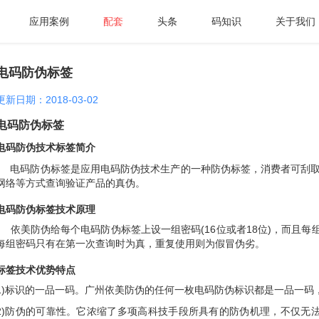
应用案例
配套
头条
码知识
关于我们
电码防伪标签
更新日期：2018-03-02
电码防伪标签
电码防伪技术标签简介
电码防伪标签是应用电码防伪技术生产的一种防伪标签，消费者可刮取标
网络等方式查询验证产品的真伪。
电码防伪标签技术原理
依美防伪给每个电码防伪标签上设一组密码(16位或者18位)，而且每
每组密码只有在第一次查询时为真，重复使用则为假冒伪劣。
标签技术优势特点
1)标识的一品一码。广州依美防伪的任何一枚电码防伪标识都是一品一码
2)防伪的可靠性。它浓缩了多项高科技手段所具有的防伪机理，不仅无