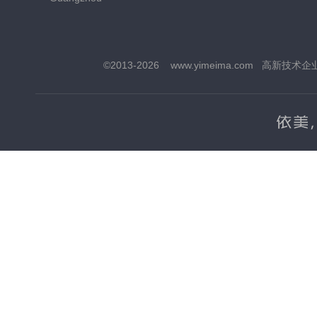
©2013-
2026
www.yimeima.com
高新技术企