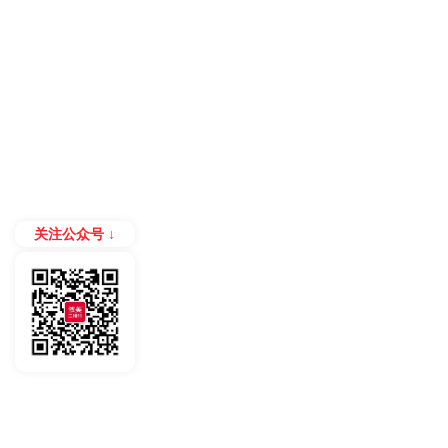
关注公众号 ↓