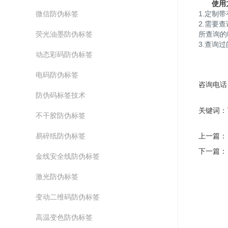
使用
微信防伪标签
1.定制
2.需要
荧光油墨防伪标签
所查询的
3.查询
动态彩码防伪标签
电码防伪标签
咨询电话
防伪码标签技术
关键词：
不干胶防伪标签
易碎纸防伪标签
上一篇
下一篇
金线安全线防伪标签
激光防伪标签
变动二维码防伪标签
高温变色防伪标签