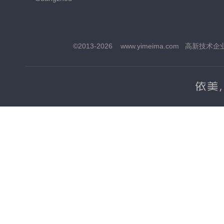
©2013-
2026
www.yimeima.com
高新技术企