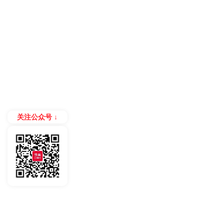
关注公众号 ↓